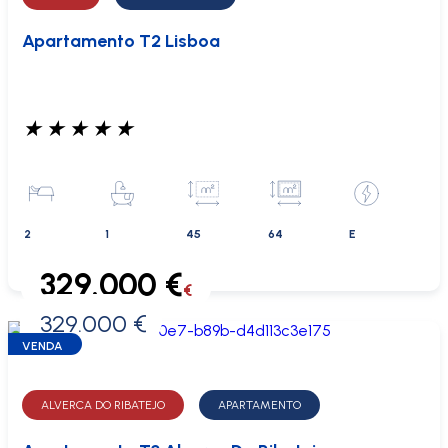
Apartamento T2 Lisboa
★
★
★
★
★
2
1
45
64
E
329.000 €
€
329.000 €
0 €
VENDA
ALVERCA DO RIBATEJO
APARTAMENTO