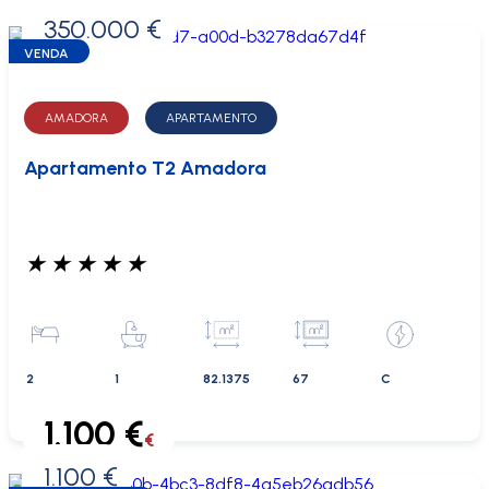
350.000 €
0 €
VENDA
AMADORA
APARTAMENTO
Apartamento T2 Amadora
★
★
★
★
★
2
1
82.1375
67
C
1.100 €
€
1.100 €
0 €