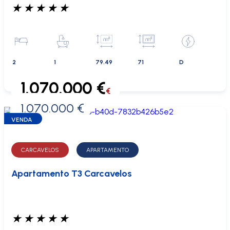
★
★
★
★
★
2
1
79.49
71
D
1.070.000 €
€
1.070.000 €
0 €
VENDA
CARCAVELOS
APARTAMENTO
Apartamento T3 Carcavelos
★
★
★
★
★