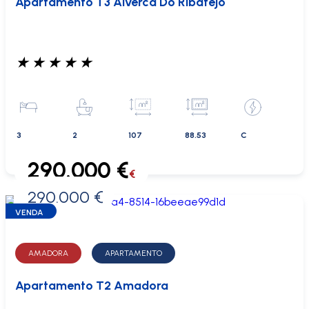
Apartamento T3 Alverca Do Ribatejo
★
★
★
★
★
3
2
107
88.53
C
290.000 €
€
290.000 €
0 €
VENDA
AMADORA
APARTAMENTO
Apartamento T2 Amadora