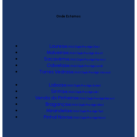
Onde Estamos
Loures
(RE/MAX Duplo Prestígio One)
Malveira
(RE/MAX Duplo Prestígio West)
Sacavém
(RE/MAX Duplo Prestígio Factory)
Odivelas
(RE/MAX Duplo Prestígio Local)
Torres Vedras
(RE/MAX Duplo Prestígio Várzea)
Lisboa
(RE/MAX Duplo Prestígio Action)
Sintra
(RE/MAX Duplo Prestígio Link)
Venda do Pinheiro
(RE/MAX Duplo Prestígio Raízes)
Bragança
(RE/MAX Duplo Prestígio Urbis)
Mirandela
(RE/MAX Duplo Prestígio Tua)
Pinhal Novo
(RE/MAX Duplo Prestígio Novo)