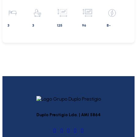
3
3
125
96
B-
Duplo Prestígio Lda. | AMI 5864