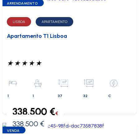
ARRENDAMENTO
LISBOA
APARTAMENTO
Apartamento T1 Lisboa
★
★
★
★
★
1
1
37
32
C
338.500 €
€
338.500 €
0 €
VENDA