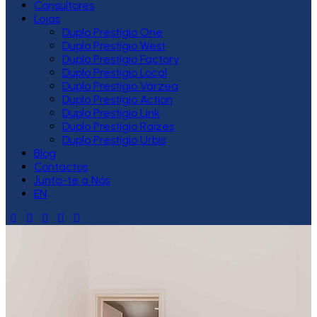
Consultores
Lojas
Duplo Prestígio One
Duplo Prestígio West
Duplo Prestígio Factory
Duplo Prestígio Local
Duplo Prestígio Várzea
Duplo Prestígio Action
Duplo Prestígio Link
Duplo Prestígio Raízes
Duplo Prestígio Urbis
Blog
Contactos
Junta-te a Nós
EN