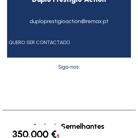
duploprestigioaction@remax.pt
QUERO SER CONTACTADO
Siga-nos:
Imóveis Semelhantes
350.000 €
€