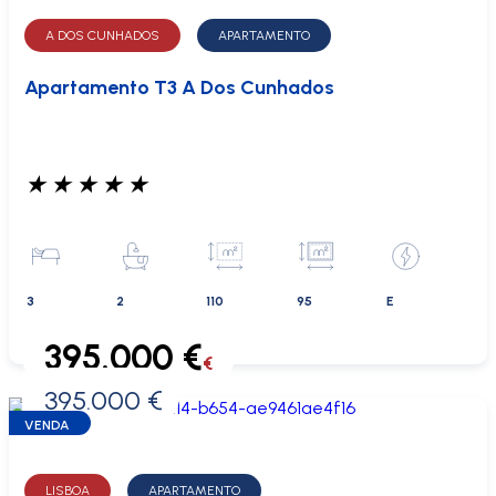
A DOS CUNHADOS
APARTAMENTO
Apartamento T3 A Dos Cunhados
★
★
★
★
★
3
2
110
95
E
395.000 €
€
395.000 €
0 €
VENDA
LISBOA
APARTAMENTO