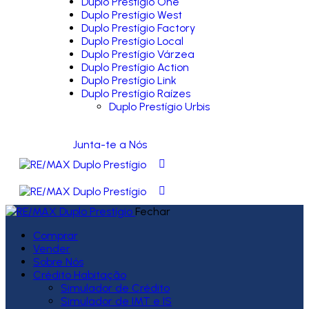
Duplo Prestígio One
Duplo Prestígio West
Duplo Prestígio Factory
Duplo Prestígio Local
Duplo Prestígio Várzea
Duplo Prestígio Action
Duplo Prestígio Link
Duplo Prestígio Raízes
Duplo Prestígio Urbis
Junta-te a Nós
Fechar
Comprar
Vender
Sobre Nós
Crédito Habitação
Simulador de Crédito
Simulador de IMT e IS