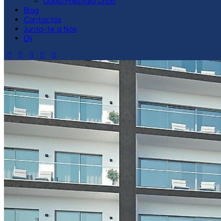
Duplo Prestígio Urbis
Blog
Contactos
Junta-te a Nós
EN