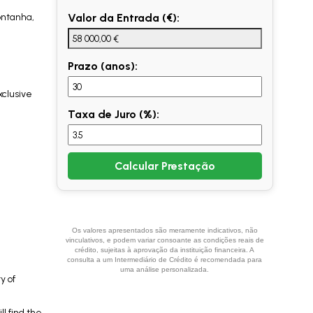
ontanha,
Valor da Entrada (€):
Prazo (anos):
xclusive
Taxa de Juro (%):
Calcular Prestação
Os valores apresentados são meramente indicativos, não
vinculativos, e podem variar consoante as condições reais de
crédito, sujeitas à aprovação da instituição financeira. A
consulta a um Intermediário de Crédito é recomendada para
uma análise personalizada.
y of
l find the