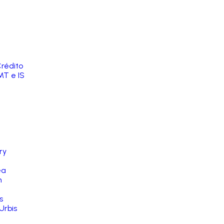
rédito
MT e IS
ry
ea
n
s
Urbis