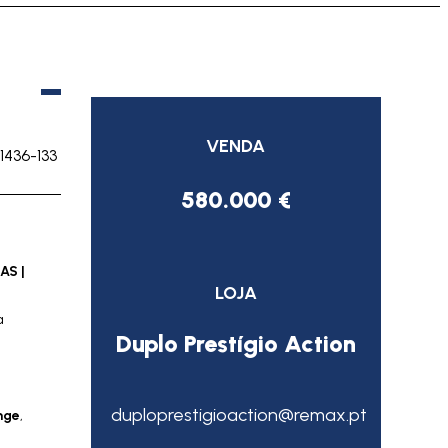
VENDA
1436-133
580.000 €
AS |
LOJA
a
Duplo Prestígio Action
duploprestigioaction@remax.pt
nge
,