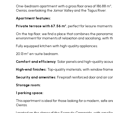
One-bedroom apartment with a gross floor area of 186.88 m², 
Oeiras, overlooking the Jamor Valley and the Tagus River.
Apartment features:
Private terrace with 67.56 m²
, perfect for leisure moments
On the top floor, we find a place that combines the panoramic
environment for moments of relaxation and socialising, with t
Fully equipped kitchen with high-quality appliances;
20.13 m² en-suite bedroom.
Comfort and efficiency
: Solar panels and high-quality acous
High-end finishes:
Top-quality materials, with window frames
Security and amenities
: Fireproof reinforced door and air co
Storage room;
1 parking space;
This apartment is ideal for those looking for a modern, safe an
Oeiras.
Located on the slopes of the Serra de Carnaxide, with excellen