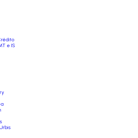
rédito
MT e IS
ry
ea
n
s
Urbis