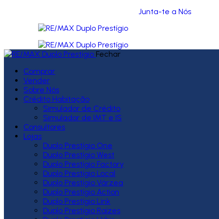
Junta-te a Nós
Fechar
Comprar
Vender
Sobre Nós
Crédito Habitação
Simulador de Crédito
Simulador de IMT e IS
Consultores
Lojas
Duplo Prestígio One
Duplo Prestígio West
Duplo Prestígio Factory
Duplo Prestígio Local
Duplo Prestígio Várzea
Duplo Prestígio Action
Duplo Prestígio Link
Duplo Prestígio Raízes