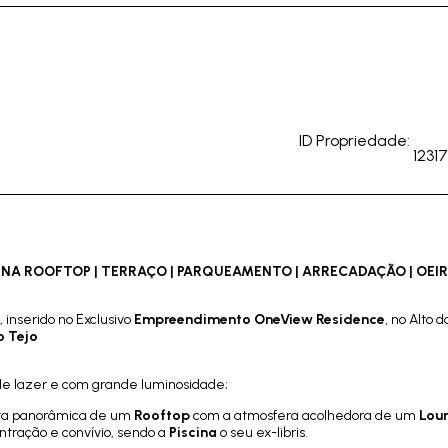
ID Propriedade:
12317
INA ROOFTOP | TERRAÇO | PARQUEAMENTO | ARRECADAÇÃO | OEIR
inserido no Exclusivo
Empreendimento OneView Residence
, no Alto d
o Tejo
de lazer e com grande luminosidade;
ista panorâmica de um
Rooftop
com a atmosfera acolhedora de um
Lou
tração e convívio, sendo a
Piscina
o seu ex-libris.