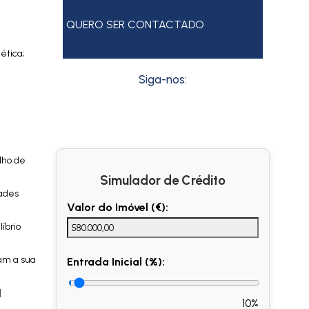
QUERO SER CONTACTADO
ética;
Siga-nos:
lho de
Simulador de Crédito
dades
Valor do Imóvel (€):
íbrio
nam a sua
Entrada Inicial (%):
|
10%