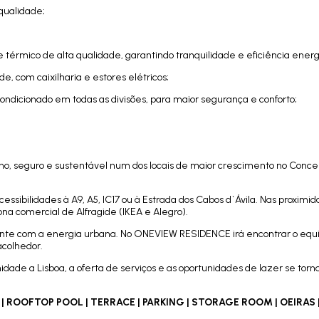
qualidade;
 e térmico de alta qualidade, garantindo tranquilidade e eficiência energ
de, com caixilharia e estores elétricos;
 condicionado em todas as divisões, para maior segurança e conforto;
o, seguro e sustentável num dos locais de maior crescimento no Conce
ssibilidades à A9, A5, IC17 ou à Estrada dos Cabos d`Ávila. Nas proximi
na comercial de Alfragide (IKEA e Alegro).
ente com a energia urbana. No ONEVIEW RESIDENCE irá encontrar o equil
acolhedor.
ade a Lisboa, a oferta de serviços e as oportunidades de lazer se tor
 ROOFTOP POOL | TERRACE | PARKING | STORAGE ROOM | OEIRAS 