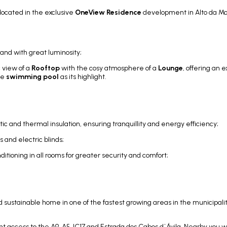
located in the exclusive
OneView Residence
development in Alto da M
 and with great luminosity;
 view of a
Rooftop
with the cosy atmosphere of a
Lounge
, offering an e
he
swimming pool
as its highlight.
tic and thermal insulation, ensuring tranquillity and energy efficiency;
 and electric blinds;
nditioning in all rooms for greater security and comfort;
d sustainable home in one of the fastest growing areas in the municipalit
t access to the A9, A5, IC17 and Estrada dos Cabos d`Ávila. Nearby you wil