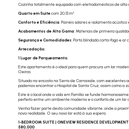
Cozinha totalmente equipada com eletrodomésticos de alta 
Quarto em Suite
com 20,13 m².
Conforto e Eficiência
: Painéis solares e isolamento acústico
Acabamentos de Alta Gama
: Materiais de primeira qualida
Segurança e Comodidades
: Porta blindada corta-fogo e ar
Arrecadação;
1 Lugar de Parqueamento
;
Este apartamento é o ideal para quem procura um lar modern
Oeiras.
Situado na encosta na Serra de Carnaxide, com excelentes ace
podemos encontrar o Hospital de Santa Cruz, assim como a zo
Este é o local onde a vida em Família se funde harmoniosam
perfeito entre um ambiente moderno e o conforto de um lar 
Venha fazer parte desta comunidade vibrante, onde a proximid
nova realidade. O seu novo lar está à sua espera.
1-BEDROOM SUITE | ONEVIEW RESIDENCE DEVELOPMENT |
580,000