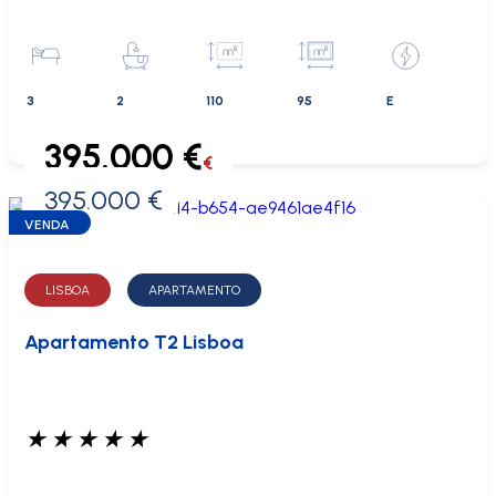
3
2
110
95
E
395.000 €
€
395.000 €
0 €
VENDA
LISBOA
APARTAMENTO
Apartamento T2 Lisboa
★
★
★
★
★