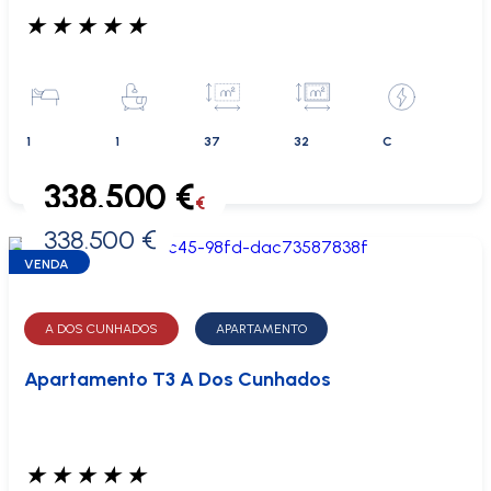
★
★
★
★
★
1
1
37
32
C
338.500 €
€
338.500 €
0 €
VENDA
A DOS CUNHADOS
APARTAMENTO
Apartamento T3 A Dos Cunhados
★
★
★
★
★