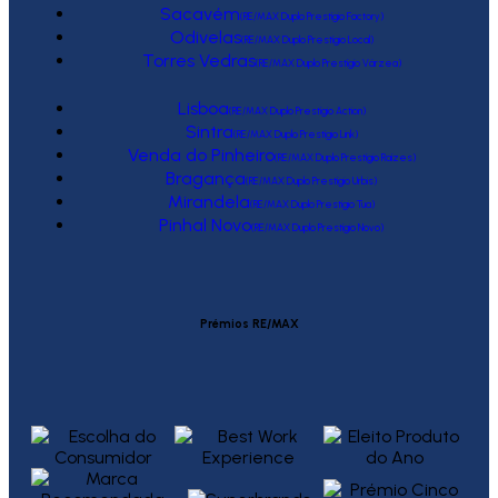
Sacavém
(RE/MAX Duplo Prestígio Factory)
Odivelas
(RE/MAX Duplo Prestígio Local)
Torres Vedras
(RE/MAX Duplo Prestígio Várzea)
Lisboa
(RE/MAX Duplo Prestígio Action)
Sintra
(RE/MAX Duplo Prestígio Link)
Venda do Pinheiro
(RE/MAX Duplo Prestígio Raízes)
Bragança
(RE/MAX Duplo Prestígio Urbis)
Mirandela
(RE/MAX Duplo Prestígio Tua)
Pinhal Novo
(RE/MAX Duplo Prestígio Novo)
Prémios RE/MAX