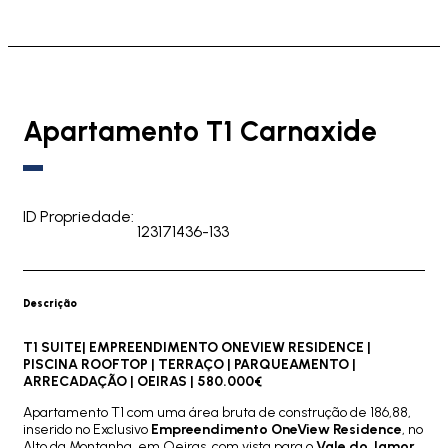
Apartamento T1 Carnaxide
ID Propriedade:
123171436-133
Descrição
T1 SUITE| EMPREENDIMENTO ONEVIEW RESIDENCE |
PISCINA ROOFTOP | TERRAÇO | PARQUEAMENTO |
ARRECADAÇÃO | OEIRAS | 580.000€
Apartamento T1 com uma área bruta de construção de 186,88,
inserido no Exclusivo
Empreendimento OneView Residence
, no
Alto da Montanha, em Oeiras, com vista para o
Vale do Jamor