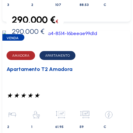
3
2
107
88.53
C
290.000 €
€
290.000 €
0 €
VENDA
AMADORA
APARTAMENTO
Apartamento T2 Amadora
★
★
★
★
★
2
1
61.95
59
C