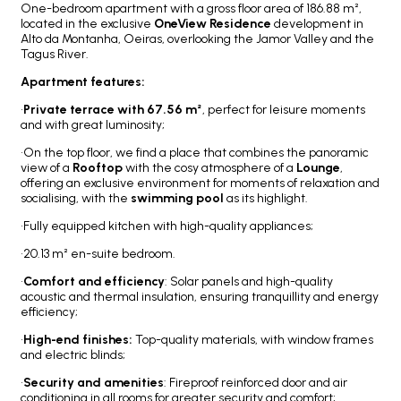
One-bedroom apartment with a gross floor area of 186.88 m²,
located in the exclusive
OneView Residence
development in
Alto da Montanha, Oeiras, overlooking the Jamor Valley and the
Tagus River.
Apartment features:
•
Private terrace with 67.56 m²
, perfect for leisure moments
and with great luminosity;
•On the top floor, we find a place that combines the panoramic
view of a
Rooftop
with the cosy atmosphere of a
Lounge
,
offering an exclusive environment for moments of relaxation and
socialising, with the
swimming pool
as its highlight.
•Fully equipped kitchen with high-quality appliances;
•20.13 m² en-suite bedroom.
•
Comfort and efficiency
: Solar panels and high-quality
acoustic and thermal insulation, ensuring tranquillity and energy
efficiency;
•
High-end finishes:
Top-quality materials, with window frames
and electric blinds;
•
Security and amenities
: Fireproof reinforced door and air
conditioning in all rooms for greater security and comfort;