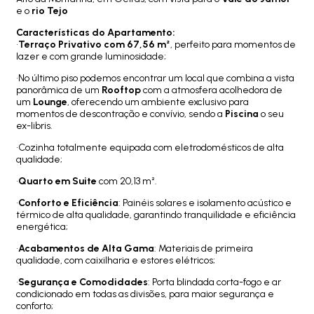
e o
rio Tejo
Características do Apartamento:
•
Terraço Privativo com 67,56 m²
, perfeito para momentos de
lazer e com grande luminosidade;
•No último piso podemos encontrar um local que combina a vista
panorâmica de um
Rooftop
com a atmosfera acolhedora de
um
Lounge
, oferecendo um ambiente exclusivo para
momentos de descontração e convívio, sendo a
Piscina
o seu
ex-libris.
•Cozinha totalmente equipada com eletrodomésticos de alta
qualidade;
•
Quarto em Suite
com 20,13 m².
•
Conforto e Eficiência
: Painéis solares e isolamento acústico e
térmico de alta qualidade, garantindo tranquilidade e eficiência
energética;
•
Acabamentos de Alta Gama
: Materiais de primeira
qualidade, com caixilharia e estores elétricos;
•
Segurança e Comodidades
: Porta blindada corta-fogo e ar
condicionado em todas as divisões, para maior segurança e
conforto;