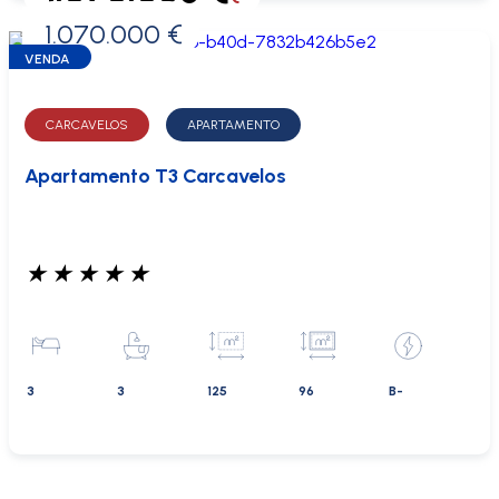
1.070.000 €
0 €
VENDA
CARCAVELOS
APARTAMENTO
Apartamento T3 Carcavelos
★
★
★
★
★
3
3
125
96
B-