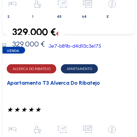
2
1
45
64
E
329.000 €
€
329.000 €
0 €
VENDA
ALVERCA DO RIBATEJO
APARTAMENTO
Apartamento T3 Alverca Do Ribatejo
★
★
★
★
★