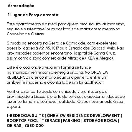
•
Arrecadação;
•1 Lugar de Parqueamento
;
Este apartamento é o ideal para quem procura um lar moderno,
seguro e sustentável num dos locais de maior crescimento no
Concelho de Oeiras.
Situado na encosta na Serra de Carnaxide, com excelentes
acessibilidades à A9, A5, IC17 ou à Estrada dos Cabos d`Ávila. Nas
proximidades podemos encontrar o Hospital de Santa Cruz,
assim como a zona comercial de Alfragide (IKEA e Alegro).
Este é o local onde a vida em Família se funde
harmoniosamente com a energia urbana. No ONEVIEW
RESIDENCE irá encontrar o equilíbrio perfeito entre um
ambiente moderno e o conforto de um lar acolhedor.
Venha fazer parte desta comunidade vibrante, onde a
proximidade a Lisboa, a oferta de serviços e as oportunidades de
lazer se tornam a sua nova realidade. O seu novo lar está à sua
espera.
1-BEDROOM SUITE | ONEVIEW RESIDENCE DEVELOPMENT |
ROOFTOP POOL | TERRACE | PARKING | STORAGE ROOM |
OEIRAS | €580,000