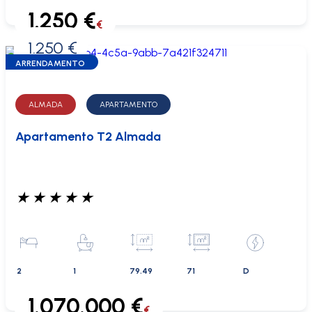
1.250 €
€
1.250 €
0 €
ARRENDAMENTO
ALMADA
APARTAMENTO
Apartamento T2 Almada
★
★
★
★
★
2
1
79.49
71
D
1.070.000 €
€