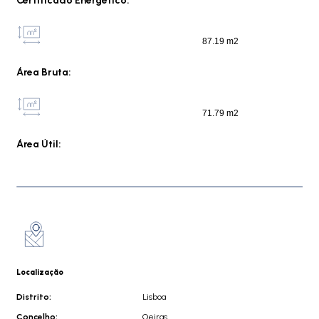
Certificado Energético:
87.19 m2
Área Bruta:
71.79 m2
Área Útil:
Localização
Distrito:
Lisboa
Concelho:
Oeiras