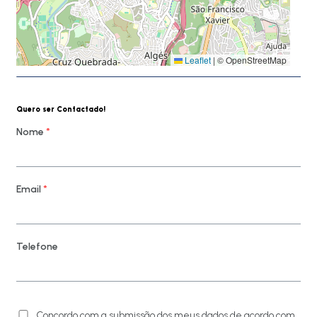
Leaflet
|
© OpenStreetMap
Quero ser Contactado!
Nome
*
Email
*
Telefone
Concordo com a submissão dos meus dados de acordo com