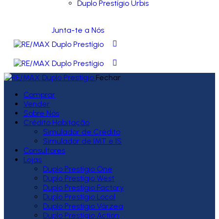
Duplo Prestígio Urbis
Junta-te a Nós
Fechar
Comprar
Vender
Sobre Nós
Crédito Habitação
Simulador de Crédito
Simulador de IMT e IS
Consultores
Lojas
Duplo Prestígio One
Duplo Prestígio West
Duplo Prestígio Factory
Duplo Prestígio Local
Duplo Prestígio Várzea
Duplo Prestígio Action