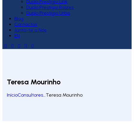
Duplo Prestígio Link
Duplo Prestígio Raízes
Duplo Prestígio Urbis
Blog
Contactos
Junta-te a Nós
EN
Teresa Mourinho
Início
Consultores
...
Teresa Mourinho