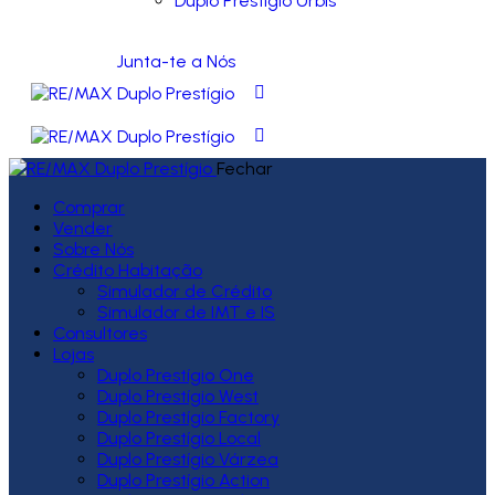
Duplo Prestígio Urbis
Junta-te a Nós
Fechar
Comprar
Vender
Sobre Nós
Crédito Habitação
Simulador de Crédito
Simulador de IMT e IS
Consultores
Lojas
Duplo Prestígio One
Duplo Prestígio West
Duplo Prestígio Factory
Duplo Prestígio Local
Duplo Prestígio Várzea
Duplo Prestígio Action