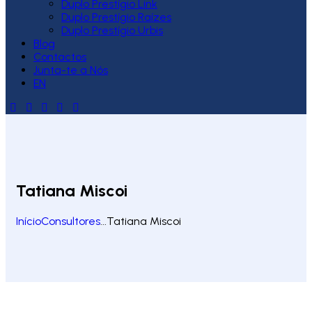
Duplo Prestígio Link
Duplo Prestígio Raízes
Duplo Prestígio Urbis
Blog
Contactos
Junta-te a Nós
EN
Tatiana Miscoi
Início
Consultores
...
Tatiana Miscoi