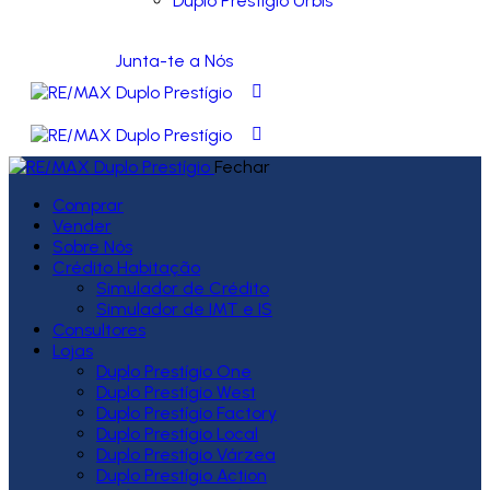
Duplo Prestígio Urbis
Junta-te a Nós
Fechar
Comprar
Vender
Sobre Nós
Crédito Habitação
Simulador de Crédito
Simulador de IMT e IS
Consultores
Lojas
Duplo Prestígio One
Duplo Prestígio West
Duplo Prestígio Factory
Duplo Prestígio Local
Duplo Prestígio Várzea
Duplo Prestígio Action