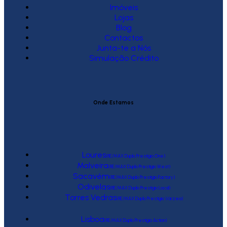
Imóveis
Lojas
Blog
Contactos
Junta-te a Nós
Simulação Crédito
Onde Estamos
Loures
(RE/MAX Duplo Prestígio One)
Malveira
(RE/MAX Duplo Prestígio West)
Sacavém
(RE/MAX Duplo Prestígio Factory)
Odivelas
(RE/MAX Duplo Prestígio Local)
Torres Vedras
(RE/MAX Duplo Prestígio Várzea)
Lisboa
(RE/MAX Duplo Prestígio Action)