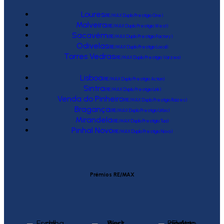
Loures
(RE/MAX Duplo Prestígio One)
Malveira
(RE/MAX Duplo Prestígio West)
Sacavém
(RE/MAX Duplo Prestígio Factory)
Odivelas
(RE/MAX Duplo Prestígio Local)
Torres Vedras
(RE/MAX Duplo Prestígio Várzea)
Lisboa
(RE/MAX Duplo Prestígio Action)
Sintra
(RE/MAX Duplo Prestígio Link)
Venda do Pinheiro
(RE/MAX Duplo Prestígio Raízes)
Bragança
(RE/MAX Duplo Prestígio Urbis)
Mirandela
(RE/MAX Duplo Prestígio Tua)
Pinhal Novo
(RE/MAX Duplo Prestígio Novo)
Prémios RE/MAX