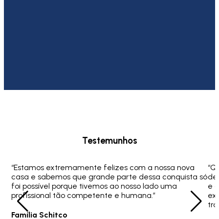
Testemunhos
“Estamos extremamente felizes com a nossa nova
“Q
casa e sabemos que grande parte dessa conquista só
ded
foi possível porque tivemos ao nosso lado uma
e 
profissional tão competente e humana.”
ex
tra
Família Schitco