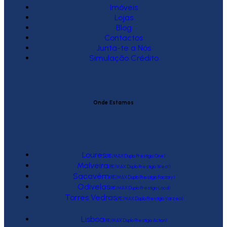
Imóveis
Lojas
Blog
Contactos
Junta-te a Nós
Simulação Crédito
Onde Estamos
Loures
(RE/MAX Duplo Prestígio One)
Malveira
(RE/MAX Duplo Prestígio West)
Sacavém
(RE/MAX Duplo Prestígio Factory)
Odivelas
(RE/MAX Duplo Prestígio Local)
Torres Vedras
(RE/MAX Duplo Prestígio Várzea)
Lisboa
(RE/MAX Duplo Prestígio Action)