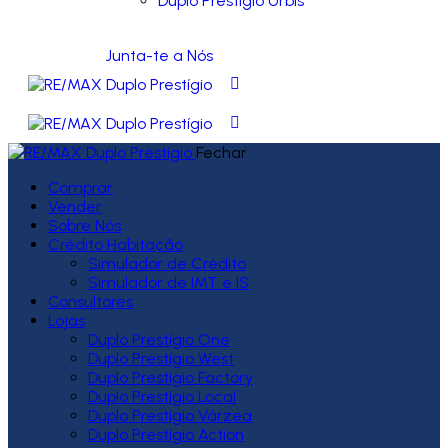
Duplo Prestígio Urbis
Junta-te a Nós
Fechar
Comprar
Vender
Sobre Nós
Crédito Habitação
Simulador de Crédito
Simulador de IMT e IS
Consultores
Lojas
Duplo Prestígio One
Duplo Prestígio West
Duplo Prestígio Factory
Duplo Prestígio Local
Duplo Prestígio Várzea
Duplo Prestígio Action