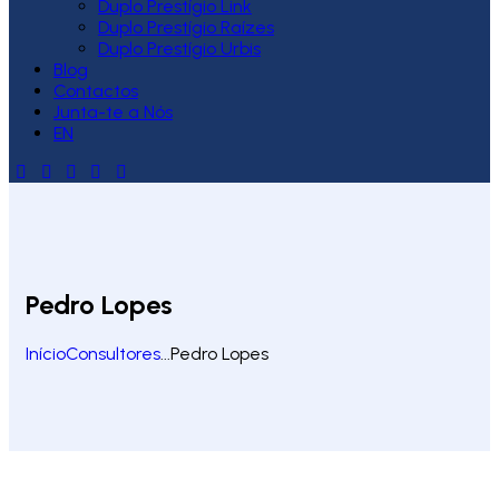
Duplo Prestígio Link
Duplo Prestígio Raízes
Duplo Prestígio Urbis
Blog
Contactos
Junta-te a Nós
EN
Pedro Lopes
Início
Consultores
...
Pedro Lopes