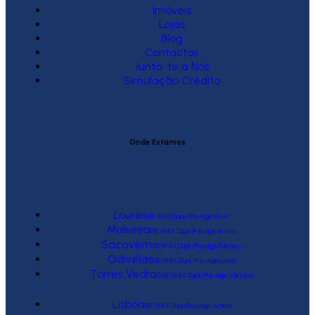
Imóveis
Lojas
Blog
Contactos
Junta-te a Nós
Simulação Crédito
Onde Estamos
Loures
(RE/MAX Duplo Prestígio One)
Malveira
(RE/MAX Duplo Prestígio West)
Sacavém
(RE/MAX Duplo Prestígio Factory)
Odivelas
(RE/MAX Duplo Prestígio Local)
Torres Vedras
(RE/MAX Duplo Prestígio Várzea)
Lisboa
(RE/MAX Duplo Prestígio Action)