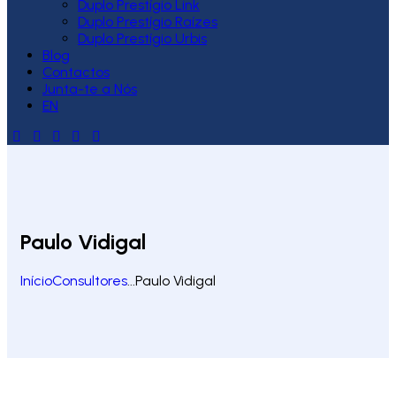
Duplo Prestígio Link
Duplo Prestígio Raízes
Duplo Prestígio Urbis
Blog
Contactos
Junta-te a Nós
EN
Paulo Vidigal
Início
Consultores
...
Paulo Vidigal