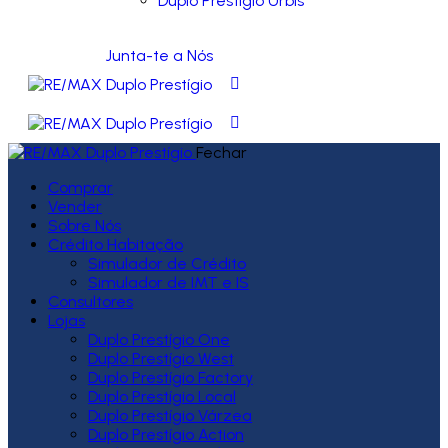
Duplo Prestígio Urbis
Junta-te a Nós
Fechar
Comprar
Vender
Sobre Nós
Crédito Habitação
Simulador de Crédito
Simulador de IMT e IS
Consultores
Lojas
Duplo Prestígio One
Duplo Prestígio West
Duplo Prestígio Factory
Duplo Prestígio Local
Duplo Prestígio Várzea
Duplo Prestígio Action