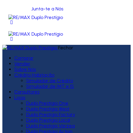
Junta-te a Nós
Fechar
Comprar
Vender
Sobre Nós
Crédito Habitação
Simulador de Crédito
Simulador de IMT e IS
Consultores
Lojas
Duplo Prestígio One
Duplo Prestígio West
Duplo Prestígio Factory
Duplo Prestígio Local
Duplo Prestígio Várzea
Duplo Prestígio Action