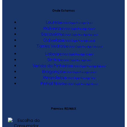
Onde Estamos
Loures
(RE/MAX Duplo Prestígio One)
Malveira
(RE/MAX Duplo Prestígio West)
Sacavém
(RE/MAX Duplo Prestígio Factory)
Odivelas
(RE/MAX Duplo Prestígio Local)
Torres Vedras
(RE/MAX Duplo Prestígio Várzea)
Lisboa
(RE/MAX Duplo Prestígio Action)
Sintra
(RE/MAX Duplo Prestígio Link)
Venda do Pinheiro
(RE/MAX Duplo Prestígio Raízes)
Bragança
(RE/MAX Duplo Prestígio Urbis)
Mirandela
(RE/MAX Duplo Prestígio Tua)
Pinhal Novo
(RE/MAX Duplo Prestígio Novo)
Prémios RE/MAX