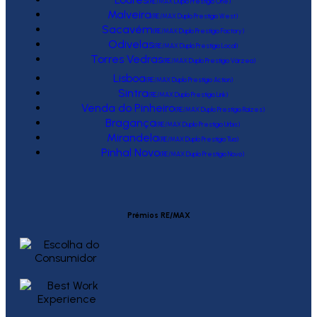
(RE/MAX Duplo Prestígio One)
Malveira
(RE/MAX Duplo Prestígio West)
Sacavém
(RE/MAX Duplo Prestígio Factory)
Odivelas
(RE/MAX Duplo Prestígio Local)
Torres Vedras
(RE/MAX Duplo Prestígio Várzea)
Lisboa
(RE/MAX Duplo Prestígio Action)
Sintra
(RE/MAX Duplo Prestígio Link)
Venda do Pinheiro
(RE/MAX Duplo Prestígio Raízes)
Bragança
(RE/MAX Duplo Prestígio Urbis)
Mirandela
(RE/MAX Duplo Prestígio Tua)
Pinhal Novo
(RE/MAX Duplo Prestígio Novo)
Prémios RE/MAX