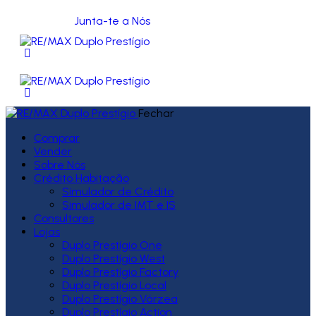
Junta-te a Nós
Fechar
Comprar
Vender
Sobre Nós
Crédito Habitação
Simulador de Crédito
Simulador de IMT e IS
Consultores
Lojas
Duplo Prestígio One
Duplo Prestígio West
Duplo Prestígio Factory
Duplo Prestígio Local
Duplo Prestígio Várzea
Duplo Prestígio Action