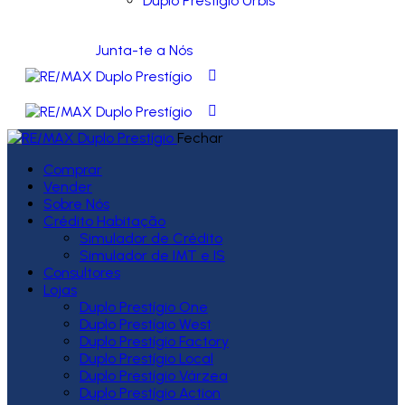
Duplo Prestígio Urbis
Junta-te a Nós
Fechar
Comprar
Vender
Sobre Nós
Crédito Habitação
Simulador de Crédito
Simulador de IMT e IS
Consultores
Lojas
Duplo Prestígio One
Duplo Prestígio West
Duplo Prestígio Factory
Duplo Prestígio Local
Duplo Prestígio Várzea
Duplo Prestígio Action