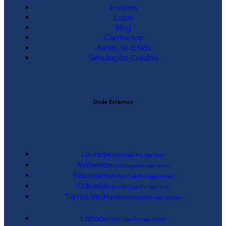
Imóveis
Lojas
Blog
Contactos
Junta-te a Nós
Simulação Crédito
Onde Estamos
Loures
(RE/MAX Duplo Prestígio One)
Malveira
(RE/MAX Duplo Prestígio West)
Sacavém
(RE/MAX Duplo Prestígio Factory)
Odivelas
(RE/MAX Duplo Prestígio Local)
Torres Vedras
(RE/MAX Duplo Prestígio Várzea)
Lisboa
(RE/MAX Duplo Prestígio Action)