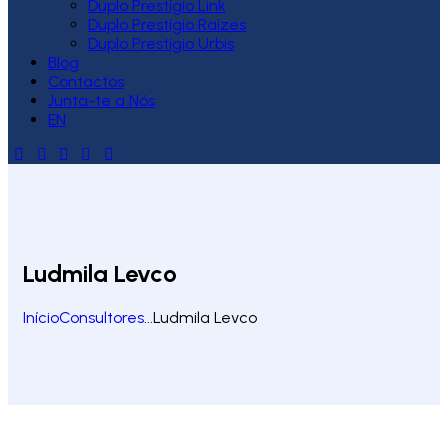
Duplo Prestígio Link
Duplo Prestígio Raízes
Duplo Prestígio Urbis
Blog
Contactos
Junta-te a Nós
EN
Ludmila Levco
Início
Consultores
...
Ludmila Levco