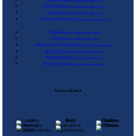
(RE/MAX Duplo Prestígio West)
Sacavém
(RE/MAX Duplo Prestígio Factory)
Odivelas
(RE/MAX Duplo Prestígio Local)
Torres Vedras
(RE/MAX Duplo Prestígio Várzea)
Lisboa
(RE/MAX Duplo Prestígio Action)
Sintra
(RE/MAX Duplo Prestígio Link)
Venda do Pinheiro
(RE/MAX Duplo Prestígio Raízes)
Bragança
(RE/MAX Duplo Prestígio Urbis)
Mirandela
(RE/MAX Duplo Prestígio Tua)
Pinhal Novo
(RE/MAX Duplo Prestígio Novo)
Prémios RE/MAX