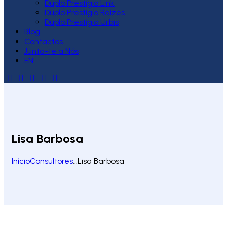
Duplo Prestígio Link
Duplo Prestígio Raízes
Duplo Prestígio Urbis
Blog
Contactos
Junta-te a Nós
EN
Lisa Barbosa
Início
Consultores
...
Lisa Barbosa