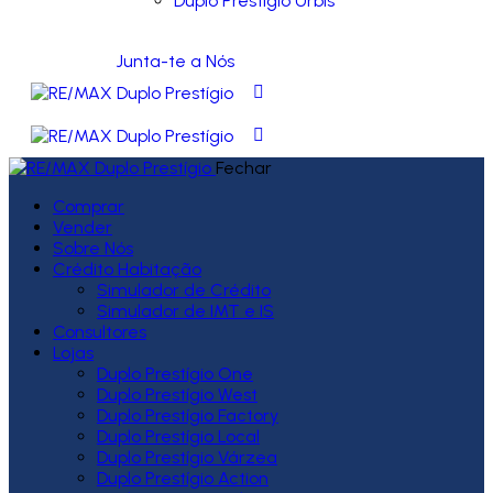
Duplo Prestígio Urbis
Junta-te a Nós
Fechar
Comprar
Vender
Sobre Nós
Crédito Habitação
Simulador de Crédito
Simulador de IMT e IS
Consultores
Lojas
Duplo Prestígio One
Duplo Prestígio West
Duplo Prestígio Factory
Duplo Prestígio Local
Duplo Prestígio Várzea
Duplo Prestígio Action