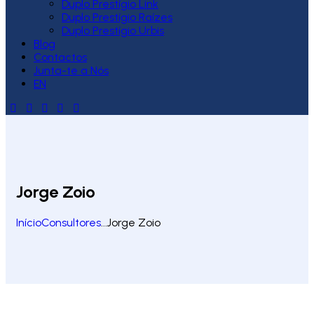
Duplo Prestígio Link
Duplo Prestígio Raízes
Duplo Prestígio Urbis
Blog
Contactos
Junta-te a Nós
EN
Jorge Zoio
Início
Consultores
...
Jorge Zoio