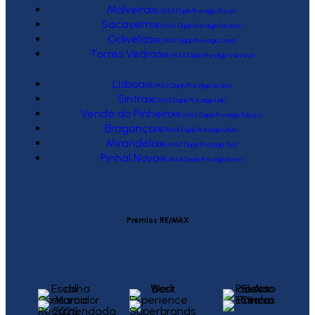
Malveira
(RE/MAX Duplo Prestígio West)
Sacavém
(RE/MAX Duplo Prestígio Factory)
Odivelas
(RE/MAX Duplo Prestígio Local)
Torres Vedras
(RE/MAX Duplo Prestígio Várzea)
Lisboa
(RE/MAX Duplo Prestígio Action)
Sintra
(RE/MAX Duplo Prestígio Link)
Venda do Pinheiro
(RE/MAX Duplo Prestígio Raízes)
Bragança
(RE/MAX Duplo Prestígio Urbis)
Mirandela
(RE/MAX Duplo Prestígio Tua)
Pinhal Novo
(RE/MAX Duplo Prestígio Novo)
Prémios RE/MAX