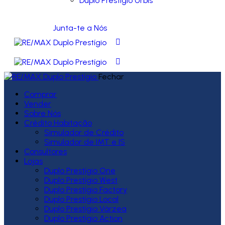
Duplo Prestígio Urbis
Junta-te a Nós
Fechar
Comprar
Vender
Sobre Nós
Crédito Habitação
Simulador de Crédito
Simulador de IMT e IS
Consultores
Lojas
Duplo Prestígio One
Duplo Prestígio West
Duplo Prestígio Factory
Duplo Prestígio Local
Duplo Prestígio Várzea
Duplo Prestígio Action