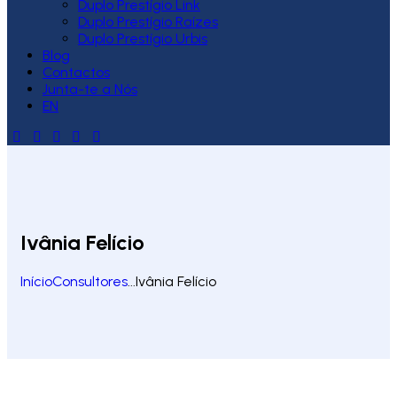
Duplo Prestígio Link
Duplo Prestígio Raízes
Duplo Prestígio Urbis
Blog
Contactos
Junta-te a Nós
EN
Ivânia Felício
Início
Consultores
...
Ivânia Felício