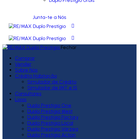
Duplo Prestígio Urbis
Junta-te a Nós
Fechar
Comprar
Vender
Sobre Nós
Crédito Habitação
Simulador de Crédito
Simulador de IMT e IS
Consultores
Lojas
Duplo Prestígio One
Duplo Prestígio West
Duplo Prestígio Factory
Duplo Prestígio Local
Duplo Prestígio Várzea
Duplo Prestígio Action