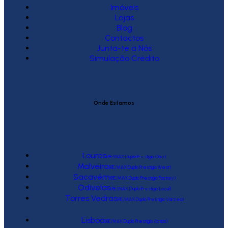
Imóveis
Lojas
Blog
Contactos
Junta-te a Nós
Simulação Crédito
Onde Estamos
Loures
(RE/MAX Duplo Prestígio One)
Malveira
(RE/MAX Duplo Prestígio West)
Sacavém
(RE/MAX Duplo Prestígio Factory)
Odivelas
(RE/MAX Duplo Prestígio Local)
Torres Vedras
(RE/MAX Duplo Prestígio Várzea)
Lisboa
(RE/MAX Duplo Prestígio Action)