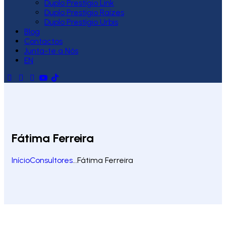
Duplo Prestígio Link
Duplo Prestígio Raízes
Duplo Prestígio Urbis
Blog
Contactos
Junta-te a Nós
EN
Fátima Ferreira
Início
Consultores
...
Fátima Ferreira