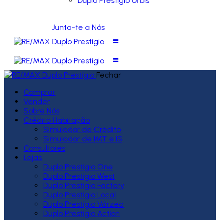
Duplo Prestígio Urbis
Junta-te a Nós
Fechar
Comprar
Vender
Sobre Nós
Crédito Habitação
Simulador de Crédito
Simulador de IMT e IS
Consultores
Lojas
Duplo Prestígio One
Duplo Prestígio West
Duplo Prestígio Factory
Duplo Prestígio Local
Duplo Prestígio Várzea
Duplo Prestígio Action