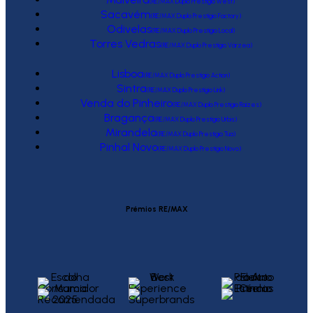
(RE/MAX Duplo Prestígio West)
Sacavém
(RE/MAX Duplo Prestígio Factory)
Odivelas
(RE/MAX Duplo Prestígio Local)
Torres Vedras
(RE/MAX Duplo Prestígio Várzea)
Lisboa
(RE/MAX Duplo Prestígio Action)
Sintra
(RE/MAX Duplo Prestígio Link)
Venda do Pinheiro
(RE/MAX Duplo Prestígio Raízes)
Bragança
(RE/MAX Duplo Prestígio Urbis)
Mirandela
(RE/MAX Duplo Prestígio Tua)
Pinhal Novo
(RE/MAX Duplo Prestígio Novo)
Prémios RE/MAX