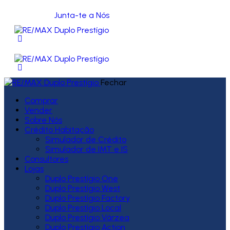
Junta-te a Nós
Fechar
Comprar
Vender
Sobre Nós
Crédito Habitação
Simulador de Crédito
Simulador de IMT e IS
Consultores
Lojas
Duplo Prestígio One
Duplo Prestígio West
Duplo Prestígio Factory
Duplo Prestígio Local
Duplo Prestígio Várzea
Duplo Prestígio Action