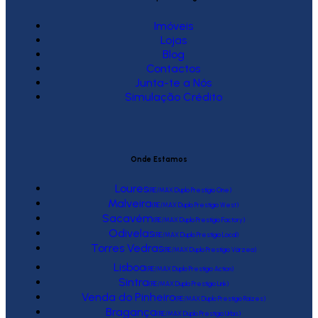
Imóveis
Lojas
Blog
Contactos
Junta-te a Nós
Simulação Crédito
Onde Estamos
Loures
(RE/MAX Duplo Prestígio One)
Malveira
(RE/MAX Duplo Prestígio West)
Sacavém
(RE/MAX Duplo Prestígio Factory)
Odivelas
(RE/MAX Duplo Prestígio Local)
Torres Vedras
(RE/MAX Duplo Prestígio Várzea)
Lisboa
(RE/MAX Duplo Prestígio Action)
Sintra
(RE/MAX Duplo Prestígio Link)
Venda do Pinheiro
(RE/MAX Duplo Prestígio Raízes)
Bragança
(RE/MAX Duplo Prestígio Urbis)