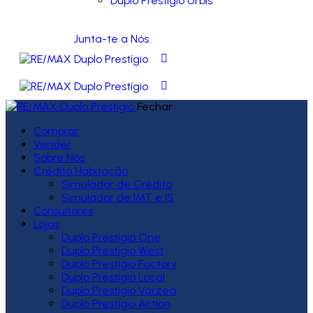
Duplo Prestígio Urbis
Junta-te a Nós
Fechar
Comprar
Vender
Sobre Nós
Crédito Habitação
Simulador de Crédito
Simulador de IMT e IS
Consultores
Lojas
Duplo Prestígio One
Duplo Prestígio West
Duplo Prestígio Factory
Duplo Prestígio Local
Duplo Prestígio Várzea
Duplo Prestígio Action