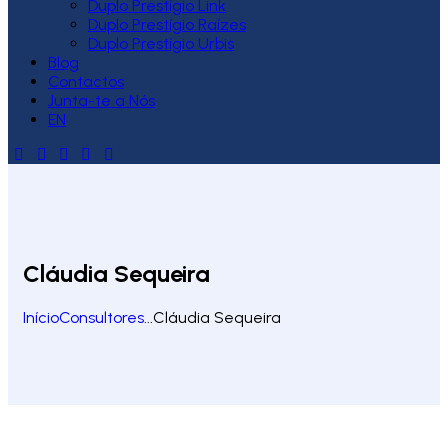
Duplo Prestígio Link
Duplo Prestígio Raízes
Duplo Prestígio Urbis
Blog
Contactos
Junta-te a Nós
EN
Cláudia Sequeira
Início
Consultores
...
Cláudia Sequeira