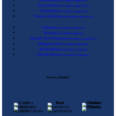
(RE/MAX Duplo Prestígio West)
Sacavém
(RE/MAX Duplo Prestígio Factory)
Odivelas
(RE/MAX Duplo Prestígio Local)
Torres Vedras
(RE/MAX Duplo Prestígio Várzea)
Lisboa
(RE/MAX Duplo Prestígio Action)
Sintra
(RE/MAX Duplo Prestígio Link)
Venda do Pinheiro
(RE/MAX Duplo Prestígio Raízes)
Bragança
(RE/MAX Duplo Prestígio Urbis)
Mirandela
(RE/MAX Duplo Prestígio Tua)
Pinhal Novo
(RE/MAX Duplo Prestígio Novo)
Prémios RE/MAX