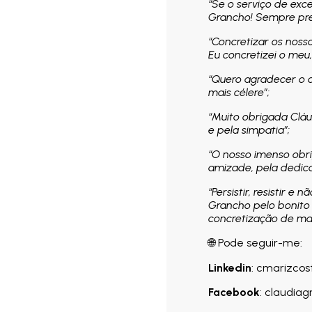
“Se o serviço de ex
Grancho! Sempre pre
“Concretizar os noss
Eu concretizei o meu,
“Quero agradecer o 
mais célere”;
“Muito obrigada Cláu
e pela simpatia”;
“O nosso imenso obrig
amizade, pela dedica
“Persistir, resistir e
Grancho pelo bonito
concretização de mai
🌐 Pode seguir-me:
Linkedin
: cmarizco
Facebook
: claudia