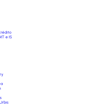
rédito
MT e IS
ry
ea
n
s
Urbis