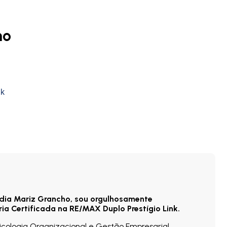
ho
nk
dia Mariz Grancho, sou orgulhosamente
ria Certificada na RE/MAX Duplo Prestígio Link.
ologia Organizacional e Gestão Empresarial.