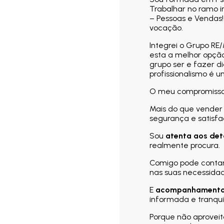
Trabalhar no ramo i
– Pessoas e Vendas!
vocação.
Integrei o Grupo RE/
esta a melhor opção
grupo ser e fazer di
profissionalismo é u
O meu compromiss
Mais do que vender 
segurança e satisf
Sou
atenta aos det
realmente procura.
Comigo pode cont
nas suas necessidad
E
acompanhamento 
informada e tranqui
Porque não aprovei