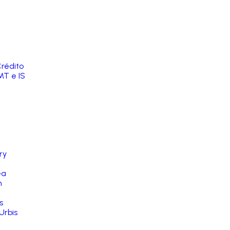
rédito
MT e IS
ry
ea
n
s
Urbis