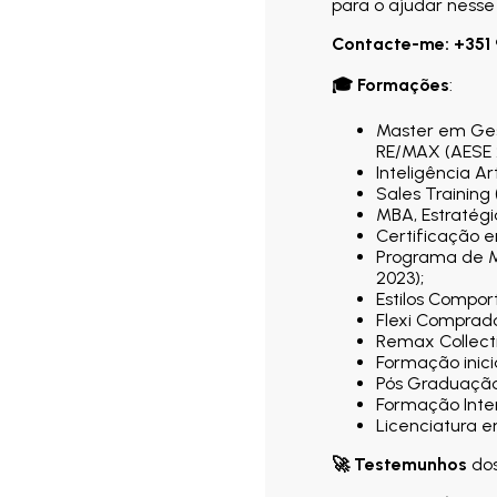
para o ajudar nesse
Contacte-me: +351 
🎓
Formações
:
Master em Ges
RE/MAX (AESE 
Inteligência Ar
Sales Training
MBA, Estratégi
Certificação e
Programa de M
2023);
Estilos Compo
Flexi Comprad
Remax Collect
Formação inici
Pós Graduação
Formação Inten
Licenciatura e
🚀
Testemunhos
do