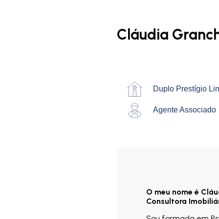
Cláudia Granc
Duplo Prestígio Li
Agente Associado
O meu nome é Cláu
Consultora Imobiliá
Sou formada em Psic