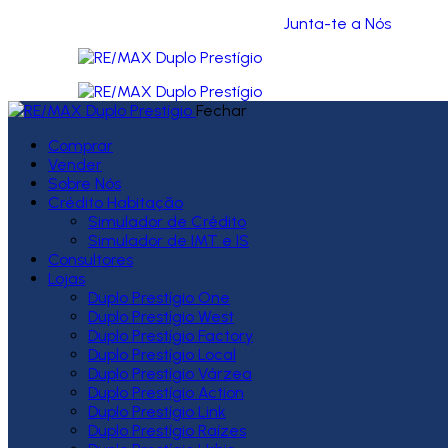
Junta-te a Nós
Fechar
Comprar
Vender
Sobre Nós
Crédito Habitação
Simulador de Crédito
Simulador de IMT e IS
Consultores
Lojas
Duplo Prestígio One
Duplo Prestígio West
Duplo Prestígio Factory
Duplo Prestígio Local
Duplo Prestígio Várzea
Duplo Prestígio Action
Duplo Prestígio Link
Duplo Prestígio Raízes