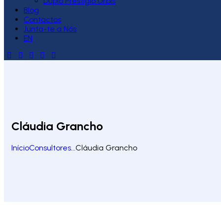
Duplo Prestígio Urbis
Blog
Contactos
Junta-te a Nós
EN
Cláudia Grancho
Início
Consultores
...
Cláudia Grancho