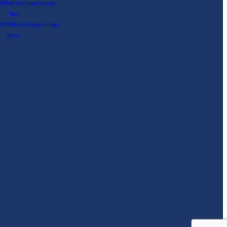
la
(RE/MAX Duplo Prestígio
Tua)
ovo
(RE/MAX Duplo Prestígio
Novo)