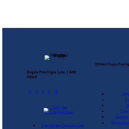
RE/MAX Duplo Prestíg
Duplo Prestígio Lda. | AMI
5864
Im
L
B
Con
Junta-
Simulaç
Canal de Denúncias