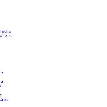
rédito
MT e IS
ry
ea
n
s
Urbis