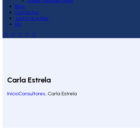
Duplo Prestígio Urbis
Blog
Contactos
Junta-te a Nós
EN
Carla Estrela
Início
Consultores
...
Carla Estrela