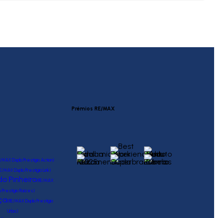
Prémios RE/MAX
/MAX Duplo Prestígio Action)
E/MAX Duplo Prestígio Link)
o Pinheiro
(RE/MAX
o Prestígio Raízes)
ça
(RE/MAX Duplo Prestígio
Urbis)