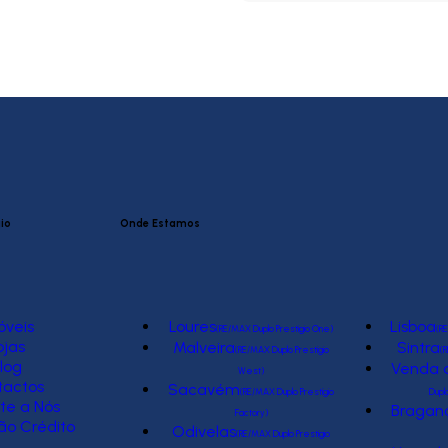
io
Onde Estamos
óveis
Loures
Lisboa
(RE/MAX Duplo Prestígio One)
(RE
ojas
Malveira
Sintra
(RE/MAX Duplo Prestígio
(R
log
Venda d
West)
tactos
Sacavém
(RE/MAX Duplo Prestígio
Dupl
te a Nós
Bragan
Factory)
ão Crédito
Odivelas
(RE/MAX Duplo Prestígio