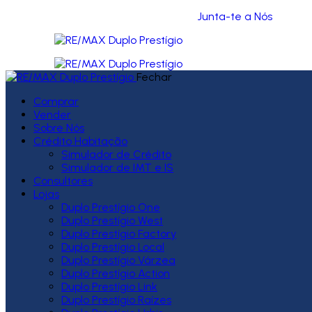
Junta-te a Nós
Fechar
Comprar
Vender
Sobre Nós
Crédito Habitação
Simulador de Crédito
Simulador de IMT e IS
Consultores
Lojas
Duplo Prestígio One
Duplo Prestígio West
Duplo Prestígio Factory
Duplo Prestígio Local
Duplo Prestígio Várzea
Duplo Prestígio Action
Duplo Prestígio Link
Duplo Prestígio Raízes