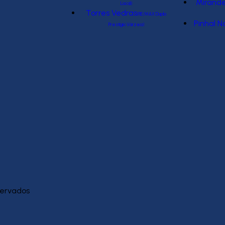
Mirande
Local)
Torres Vedras
(RE/MAX Duplo
Pinhal N
Prestígio Várzea)
eservados