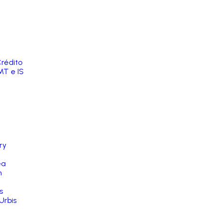
rédito
MT e IS
ry
ea
n
s
Urbis