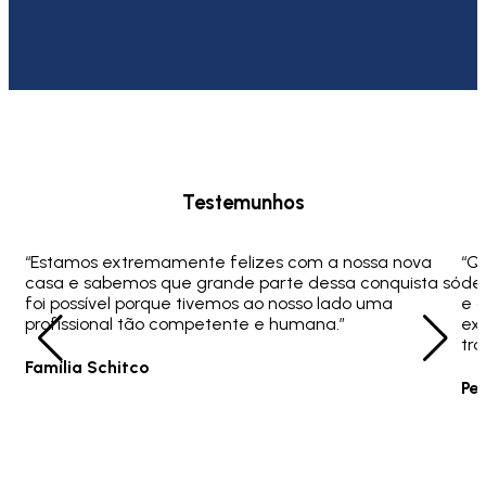
Testemunhos
“Estamos extremamente felizes com a nossa nova
“Q
casa e sabemos que grande parte dessa conquista só
ded
foi possível porque tivemos ao nosso lado uma
e 
profissional tão competente e humana.”
ex
tra
Família Schitco
Pe