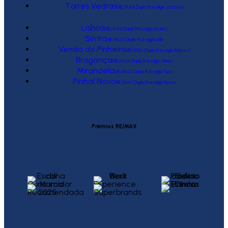
Torres Vedras
(RE/MAX Duplo Prestígio Várzea)
Lisboa
(RE/MAX Duplo Prestígio Action)
Sintra
(RE/MAX Duplo Prestígio Link)
Venda do Pinheiro
(RE/MAX Duplo Prestígio Raízes)
Bragança
(RE/MAX Duplo Prestígio Urbis)
Mirandela
(RE/MAX Duplo Prestígio Tua)
Pinhal Novo
(RE/MAX Duplo Prestígio Novo)
Prémios RE/MAX