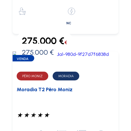
NC
275.000 €
€
275.000 €
0 €
VENDA
PÊRO MONIZ
MORADIA
Moradia T2 Pêro Moniz
★
★
★
★
★