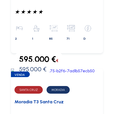
★
★
★
★
★
2
1
85
71
D
595.000 €
€
595.000 €
0 €
VENDA
SANTA CRUZ
MORADIA
Moradia T3 Santa Cruz