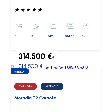
★
★
★
★
★
3
3
149
104.93
B-
314.500 €
€
314.500 €
0 €
VENDA
CARNOTA
MORADIA
Moradia T2 Carnota