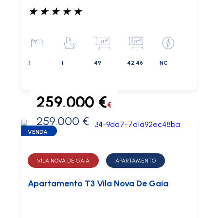
★
★
★
★
★
1
1
49
42.46
NC
259.000 €
€
259.000 €
0 €
VENDA
VILA NOVA DE GAIA
APARTAMENTO
Apartamento T3 Vila Nova De Gaia