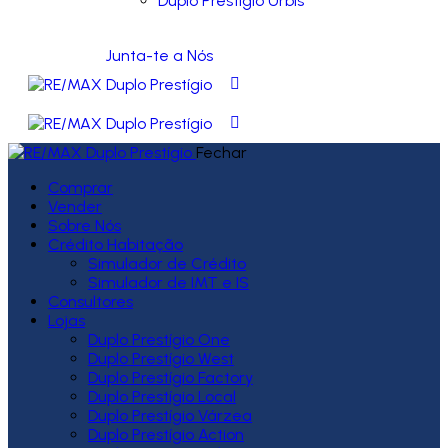
Duplo Prestígio Urbis
Junta-te a Nós
Fechar
Comprar
Vender
Sobre Nós
Crédito Habitação
Simulador de Crédito
Simulador de IMT e IS
Consultores
Lojas
Duplo Prestígio One
Duplo Prestígio West
Duplo Prestígio Factory
Duplo Prestígio Local
Duplo Prestígio Várzea
Duplo Prestígio Action