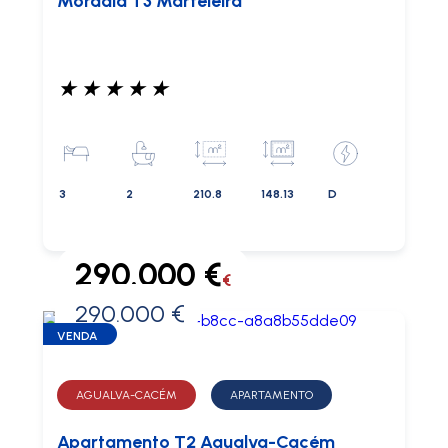
Moradia T3 Marteleira
★
★
★
★
★
3
2
210.8
148.13
D
290.000 €
€
290.000 €
0 €
VENDA
AGUALVA-CACÉM
APARTAMENTO
Apartamento T2 Agualva-Cacém