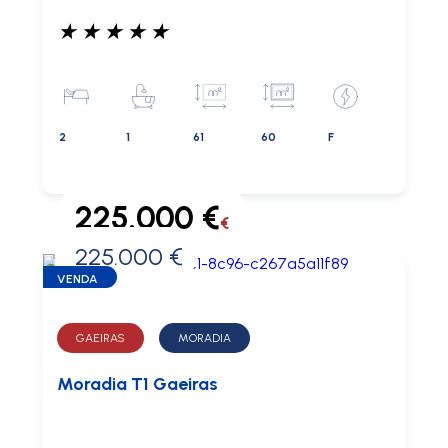
★
★
★
★
★
2
1
61
60
F
225.000 €
€
225.000 €
0 €
VENDA
GAEIRAS
MORADIA
Moradia T1 Gaeiras