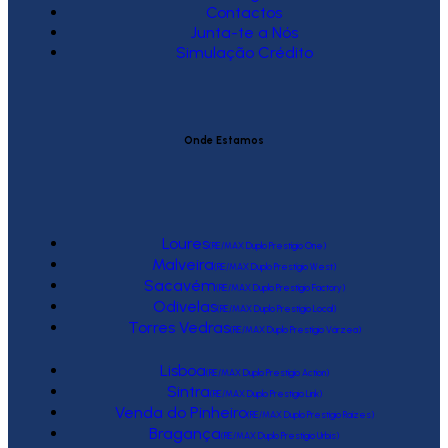
Contactos
Junta-te a Nós
Simulação Crédito
Onde Estamos
Loures
(RE/MAX Duplo Prestígio One)
Malveira
(RE/MAX Duplo Prestígio West)
Sacavém
(RE/MAX Duplo Prestígio Factory)
Odivelas
(RE/MAX Duplo Prestígio Local)
Torres Vedras
(RE/MAX Duplo Prestígio Várzea)
Lisboa
(RE/MAX Duplo Prestígio Action)
Sintra
(RE/MAX Duplo Prestígio Link)
Venda do Pinheiro
(RE/MAX Duplo Prestígio Raízes)
Bragança
(RE/MAX Duplo Prestígio Urbis)