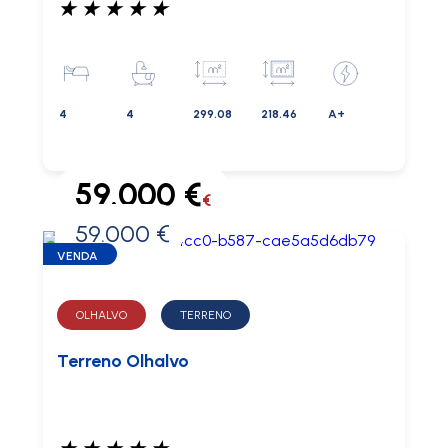
★
★
★
★
★
4
4
299.08
218.46
A+
59.000 €
€
59.000 €
0 €
VENDA
OLHALVO
TERRENO
Terreno Olhalvo