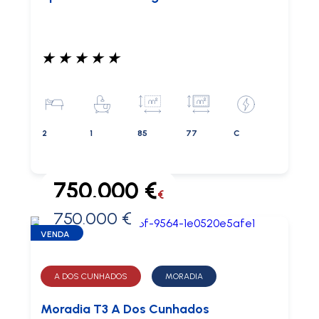
★
★
★
★
★
2
1
85
77
C
750.000 €
€
750.000 €
0 €
VENDA
A DOS CUNHADOS
MORADIA
Moradia T3 A Dos Cunhados