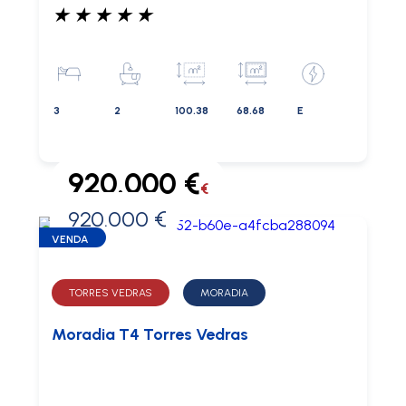
★
★
★
★
★
3
2
100.38
68.68
E
920.000 €
€
920.000 €
0 €
VENDA
TORRES VEDRAS
MORADIA
Moradia T4 Torres Vedras