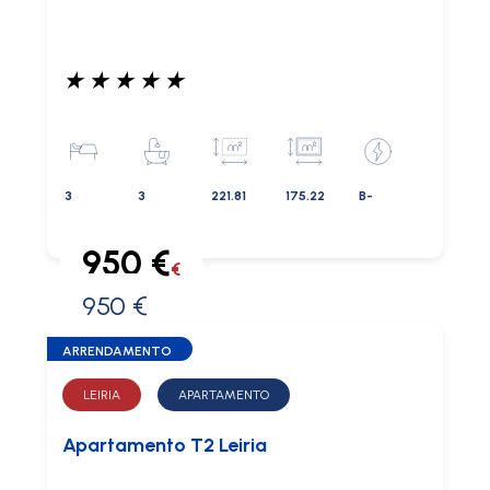
★
★
★
★
★
3
3
221.81
175.22
B-
950 €
€
950 €
0 €
ARRENDAMENTO
LEIRIA
APARTAMENTO
Apartamento T2 Leiria