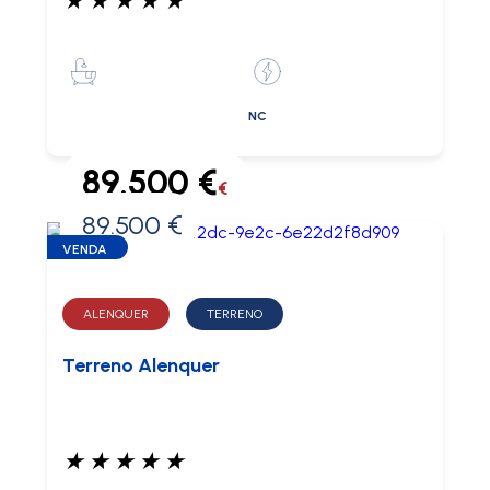
★
★
★
★
★
NC
89.500 €
€
89.500 €
0 €
VENDA
ALENQUER
TERRENO
Terreno Alenquer
★
★
★
★
★